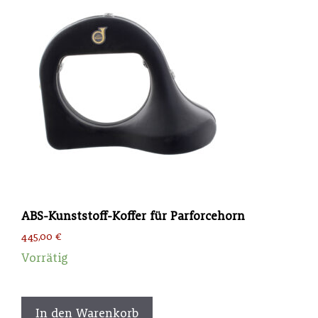
Die
Optionen
können
auf
der
Produktseite
gewählt
werden
ABS-Kunststoff-Koffer für Parforcehorn
445,00
€
Vorrätig
In den Warenkorb