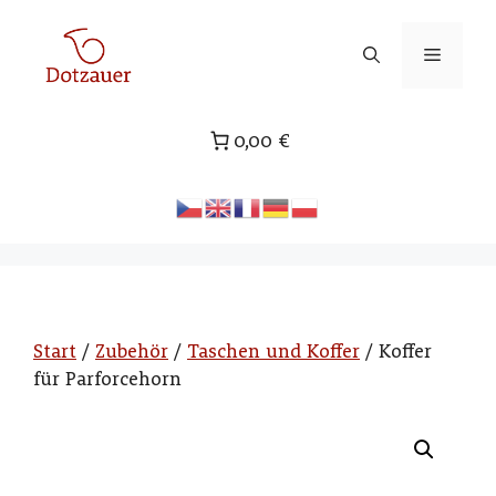
Zum
Inhalt
Menü
springen
0,00 €
Start
/
Zubehör
/
Taschen und Koffer
/ Koffer
für Parforcehorn