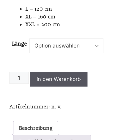
15,00 €
bis
L – 120 cm
21,50 €
XL – 160 cm
XXL = 200 cm
Länge
Ledertragriemen
In den Warenkorb
für
Fürst-
Pless-
Artikelnummer:
n. v.
Horn
L-
XXL
Beschreibung
Menge