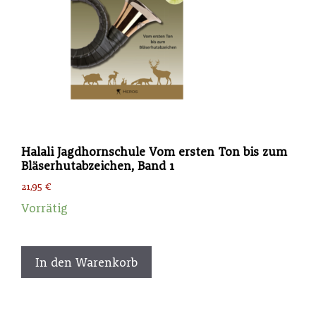
auf
der
Produktseite
gewählt
werden
Halali Jagdhornschule Vom ersten Ton bis zum
Bläserhutabzeichen, Band 1
21,95
€
Vorrätig
In den Warenkorb