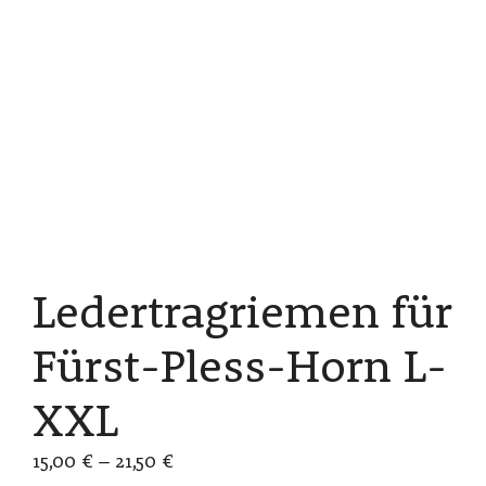
Ledertragriemen für
Fürst-Pless-Horn L-
XXL
Preisspanne:
15,00
€
–
21,50
€