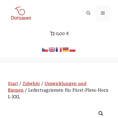
Zum
Inhalt
Menü
springen
0,00 €
Start
/
Zubehör
/
Umwicklungen und
Riemen
/ Ledertragriemen für Fürst-Pless-Horn
L-XXL